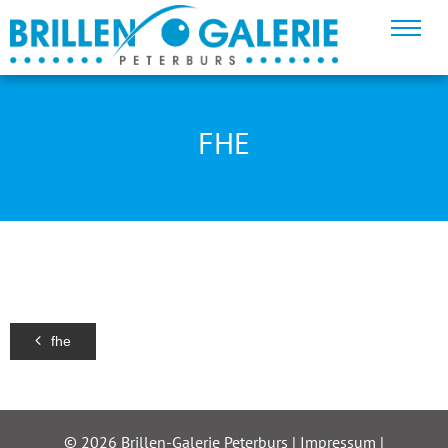
FHE
fhe
© 2026 Brillen-Galerie Peterburs |
Impressum
|